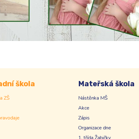
adní škola
Mateřská škola
a ZŠ
Nástěnka MŠ
Akce
pravodaje
Zápis
Organizace dne
1. třída Žabičky