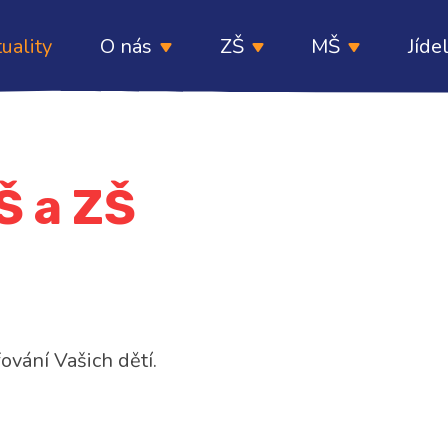
uality
O nás
ZŠ
MŠ
Jíde
Š a ZŠ
fování Vašich dětí.