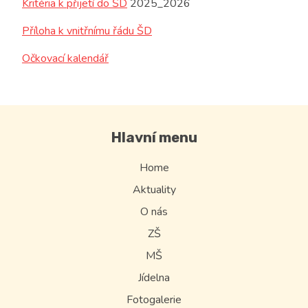
Kritéria k přijetí do ŠD
2025_2026
Příloha k vnitřnímu řádu ŠD
Očkovací kalendář
Hlavní menu
Home
Aktuality
O nás
ZŠ
MŠ
Jídelna
Fotogalerie