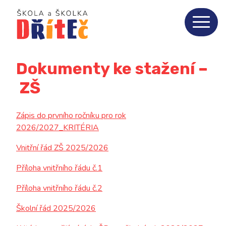
Home
Aktuality
Dokumenty ke stažení –
O nás
3
ZŠ
ZŠ
10
Zápis do prvního ročníku pro rok
2026/2027_KRITÉRIA
MŠ
8
Vnitřní řád ZŠ 2025/2026
Příloha vnitřního řádu č.1
Jídelna
5
Příloha vnitřního řádu č.2
Fotogalerie
Školní řád 2025/2026