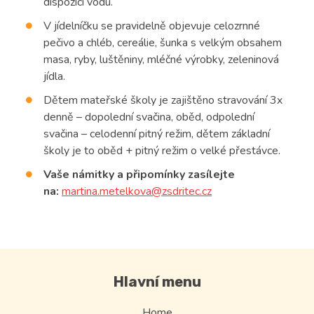
dispozici vodu.
Kontakt
V jídelníčku se pravidelně objevuje celozrnné
pečivo a chléb, cereálie, šunka s velkým obsahem
masa, ryby, luštěniny, mléčné výrobky, zeleninová
jídla.
Dětem mateřské školy je zajištěno stravování 3x
denně – dopolední svačina, oběd, odpolední
svačina – celodenní pitný režim, dětem základní
školy je to oběd + pitný režim o velké přestávce.
Vaše námitky a připomínky zasílejte
na:
martina.metelkova@zsdritec.cz
Hlavní menu
Home