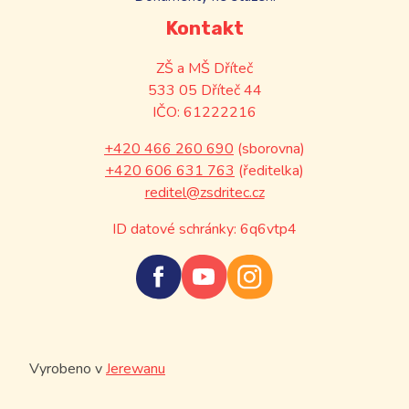
Kontakt
ZŠ a MŠ Dříteč
533 05 Dříteč 44
IČO: 61222216
+420 466 260 690
(sborovna)
+420 606 631 763
(ředitelka)
reditel@zsdritec.cz
ID datové schránky: 6q6vtp4
Vyrobeno v
Jerewanu