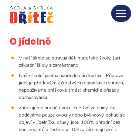
Home
Aktuality
O jídelně
O nás
3
V naší škole se stravují děti mateřské školy, žáci
ZŠ
10
základní školy a zaměstnanci.
Naše školní jídelna nabízí domácí kuchyni. Příprava
jídel je především z čerstvých regionálních surovin,
MŠ
8
nepoužíváme práškové směsi, chemické přísady,
dochucovadla….
Jídelna
5
Zařazujeme hodně ovoce, čerstvé zeleniny, čaj
podáváme pouze ovocný nebo bylinkový, pokud se
Fotogalerie
objeví v jídelníčku džusy, jsou 100% přírodní bez
konzervantů a ředíme je. Děti a žáci mají také k