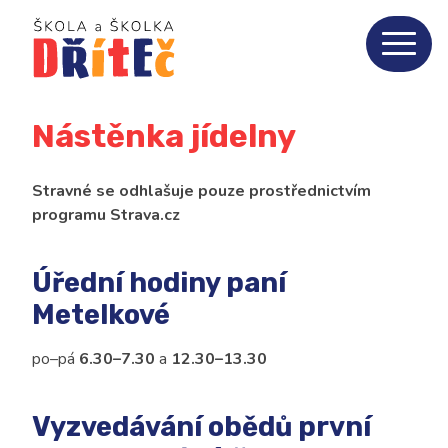
Home
Aktuality
Nástěnka jídelny
O nás
3
Stravné se odhlašuje pouze prostřednictvím
ZŠ
10
programu Strava.cz
MŠ
8
Úřední hodiny paní
Metelkové
Jídelna
5
po–pá
6.30–7.30
a
12.30–13.30
Fotogalerie
Vyzvedávání obědů první