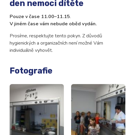
den nemoci dítěte
Kontakt
Pouze v čase 11.00–11.15
.
V jiném čase vám nebude oběd vydán.
Prosíme, respektujte tento pokyn. Z důvodů
hygienických a organizačních není možné Vám
individuálně vyhovět.
Fotografie