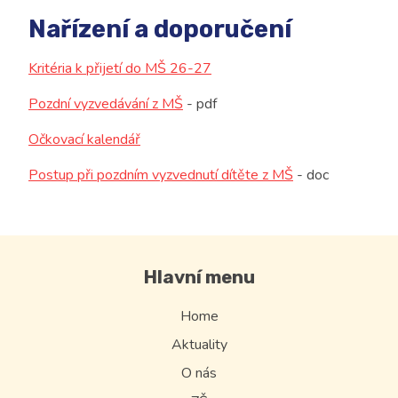
Nařízení a doporučení
Kritéria k přijetí do MŠ 26-27
Pozdní vyzvedávání z MŠ
- pdf
Očkovací kalendář
Postup při pozdním vyzvednutí dítěte z MŠ
- doc
Hlavní menu
Home
Aktuality
O nás