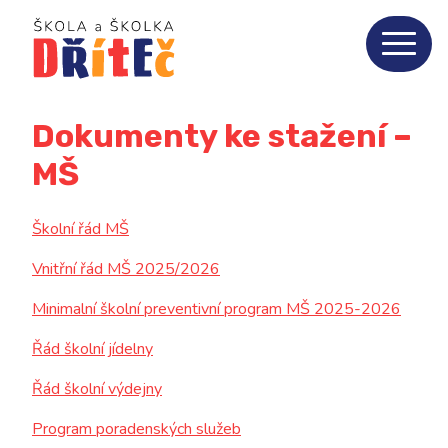
Home
Aktuality
Dokumenty ke stažení –
O nás
3
MŠ
ZŠ
10
Školní řád MŠ
Vnitřní řád MŠ 2025/2026
MŠ
8
Minimalní školní preventivní program MŠ 2025-2026
Jídelna
5
Řád školní jídelny
Řád školní výdejny
Fotogalerie
Program poradenských služeb