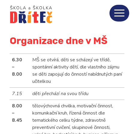
Home
Aktuality
Organizace dne v MŠ
O nás
3
6.30
MŠ se otvírá, děti se scházejí ve třídě,
ZŠ
10
–
spontánní aktivity dětí, dle vlastního zájmu
8.00
se děti zapojují do činností nabídnutých paní
učitelkou
MŠ
8
7.15
děti přechází na svou třídu
Jídelna
5
8.00
tělovýchovná chvilka, motivační činnost,
–
komunikační kruh, řízená činnost dle
Fotogalerie
8.45
tematického celku týdne, zdravotně
preventivní cvičení, skupinové činnosti,