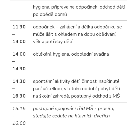
hygiena, příprava na odpočinek, odchod dětí
po obědě domů
11.30
odpočinek – zahájení a délka odpočinku se
–
může lišit s ohledem na dobu obědvání,
14.00
věk a potřeby dětí
14.00
oblékání, hygiena, odpolední svačina
–
14.30
14.30
spontánní aktivity dětí, činnosti nabídnuté
–
paní učitelkou, v letním období pobyt dětí
16.30
na školní zahradě, postupný odchod z MŠ
15.15
postupné spojování tříd MŠ - prosím,
-
sledujte cedule na hlavních dveřích
16.00