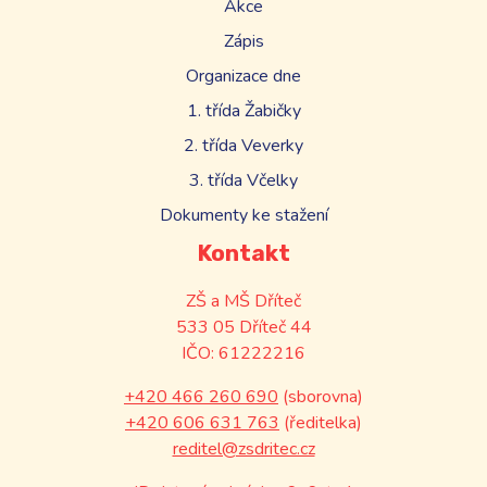
Akce
Zápis
Organizace dne
1. třída Žabičky
2. třída Veverky
3. třída Včelky
Dokumenty ke stažení
Kontakt
ZŠ a MŠ Dříteč
533 05 Dříteč 44
IČO: 61222216
+420 466 260 690
(sborovna)
+420 606 631 763
(ředitelka)
reditel@zsdritec.cz