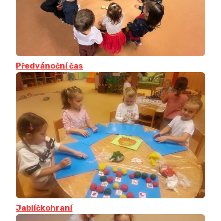
Předvánoční čas
Jablíčkohraní