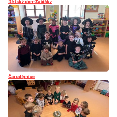
Dětský den-Žabičky
Čarodějnice