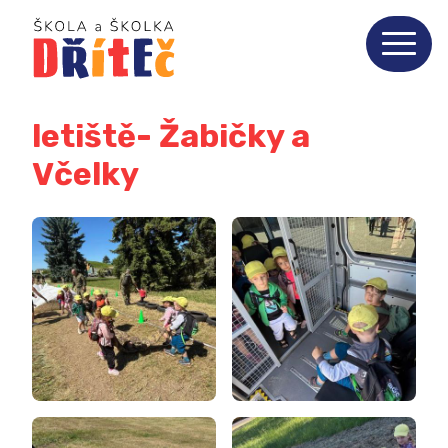
letiště- Žabičky a
Včelky