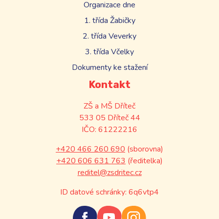
Organizace dne
1. třída Žabičky
2. třída Veverky
3. třída Včelky
Dokumenty ke stažení
Kontakt
ZŠ a MŠ Dříteč
533 05 Dříteč 44
IČO: 61222216
+420 466 260 690
(sborovna)
+420 606 631 763
(ředitelka)
reditel@zsdritec.cz
ID datové schránky: 6q6vtp4