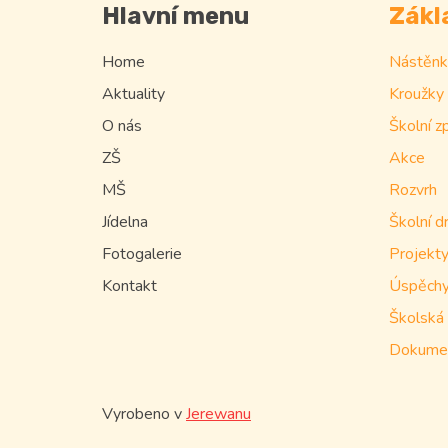
Hlavní menu
Zákl
Home
Nástěnk
Aktuality
Kroužky
O nás
Školní z
ZŠ
Akce
MŠ
Rozvrh
Jídelna
Školní d
Fotogalerie
Projekty
Kontakt
Úspěchy
Školská 
Dokumen
Vyrobeno v
Jerewanu