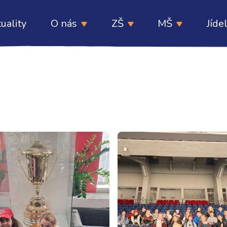
uality
O nás
ZŠ
MŠ
Jíde