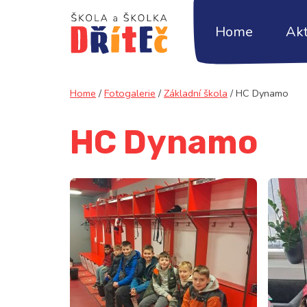
Home
Akt
Home
/
Fotogalerie
/
Základní škola
/
HC Dynamo
HC Dynamo