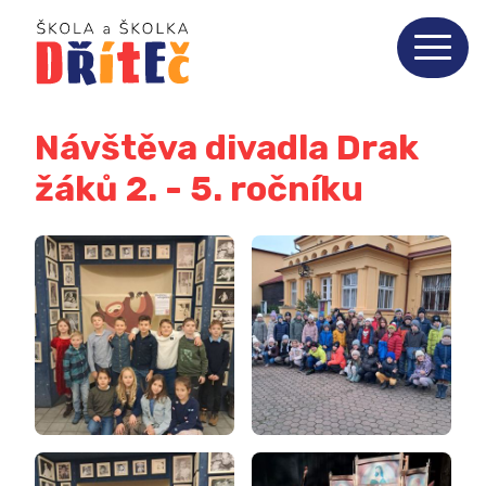
Návštěva divadla Drak
žáků 2. - 5. ročníku