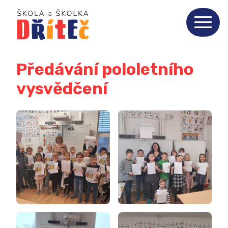
Předávání pololetního
vysvědčení