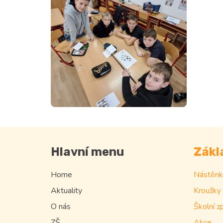
Hlavní menu
Zákl
Home
Nástěnk
Aktuality
Kroužky
O nás
Školní z
ZŠ
Akce