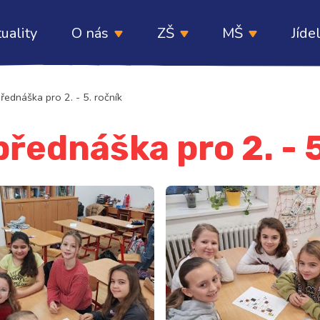
uality
O nás
ZŠ
MŠ
Jíde
řednáška pro 2. - 5. ročník
přednáška pro 2. - 