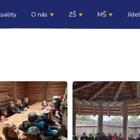
uality
O nás
ZŠ
MŠ
Jíde