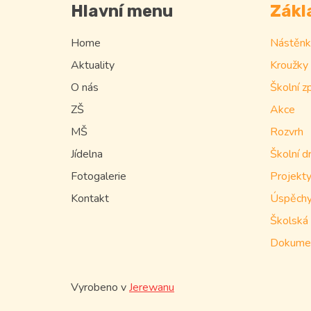
Hlavní menu
Zákl
Home
Nástěnk
Aktuality
Kroužky
O nás
Školní z
ZŠ
Akce
MŠ
Rozvrh
Jídelna
Školní d
Fotogalerie
Projekty
Kontakt
Úspěchy
Školská 
Dokumen
Vyrobeno v
Jerewanu