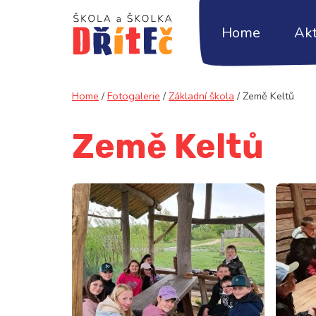
Home
Akt
Home
/
Fotogalerie
/
Základní škola
/
Země Keltů
Země Keltů