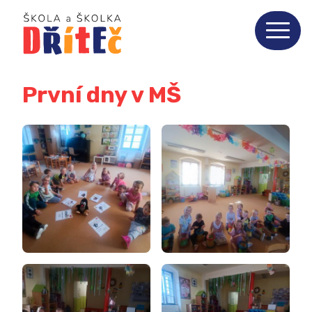
První dny v MŠ