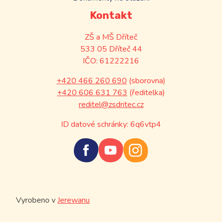
Kontakt
ZŠ a MŠ Dříteč
533 05 Dříteč 44
IČO: 61222216
+420 466 260 690
(sborovna)
+420 606 631 763
(ředitelka)
reditel@zsdritec.cz
ID datové schránky: 6q6vtp4
Vyrobeno v
Jerewanu